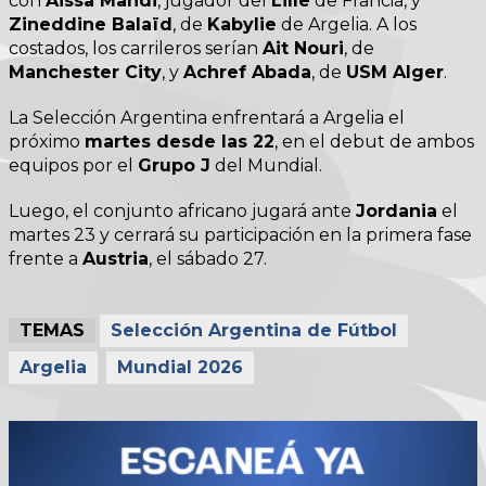
con
Aissa Mandi
, jugador del
Lille
de Francia, y
Zineddine Balaïd
, de
Kabylie
de Argelia. A los
costados, los carrileros serían
Ait Nouri
, de
Manchester City
, y
Achref Abada
, de
USM Alger
.
La Selección Argentina enfrentará a Argelia el
próximo
martes desde las 22
, en el debut de ambos
equipos por el
Grupo J
del Mundial.
Luego, el conjunto africano jugará ante
Jordania
el
martes 23 y cerrará su participación en la primera fase
frente a
Austria
, el sábado 27.
TEMAS
Selección Argentina de Fútbol
Argelia
Mundial 2026