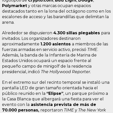
logotipos de
Crypto.com
,
Bud Light
,
Dodge
,
Polymarket
y otras marcas ocupan espacios
destacados tanto en la lona del octágono como en los
escalones de acceso y las barandillas que delimitan la
arena.
Alrededor se dispusieron
4.300
sillas plegables
para
invitados. Los organizadores destinaron
aproximadamente
1.200
asientos
a miembros de las
fuerzas armadas en servicio activo, precisó
TIME
.
Además, la banda de la Infantería de Marina de
Estados Unidos ocupará un espacio frente al
pequeño campo de minigolf de la residencia
presidencial, indicó
The Hollywood Reporter.
En el extremo sur del recinto temporal se instaló una
pantalla LED de gran tamaño orientada hacia el
público reunido en la
“Elipse”
, un parque próximo a
la
Casa Blanca que albergará una fiesta para ver el
evento con la
asistencia prevista de más de
70.000 personas,
reportaron
TIME
y
The New York