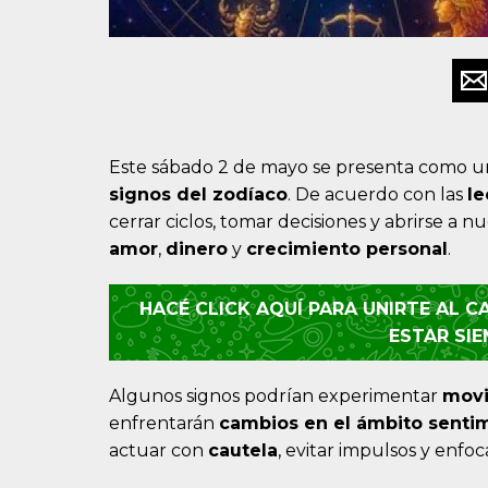
Este sábado 2 de mayo se presenta como u
signos del zodíaco
. De acuerdo con las
le
cerrar ciclos, tomar decisiones y abrirse a
amor
,
dinero
y
crecimiento personal
.
HACÉ CLICK AQUÍ PARA UNIRTE AL 
ESTAR SI
Algunos signos podrían experimentar
movi
enfrentarán
cambios en el ámbito senti
actuar con
cautela
, evitar impulsos y enfo