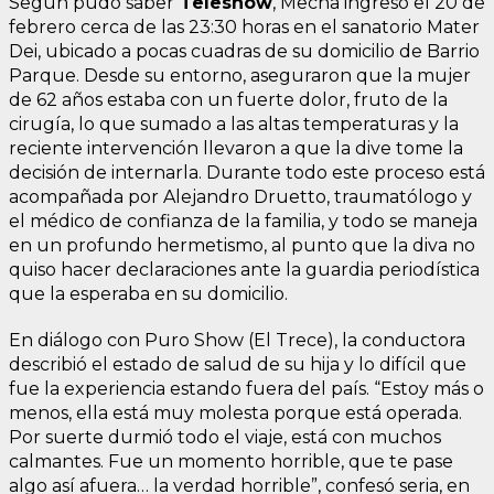
Según pudo saber
Teleshow
, Mecha ingresó el 20 de
febrero cerca de las 23:30 horas en el sanatorio Mater
Dei, ubicado a pocas cuadras de su domicilio de Barrio
Parque. Desde su entorno, aseguraron que la mujer
de 62 años estaba con un fuerte dolor, fruto de la
cirugía, lo que sumado a las altas temperaturas y la
reciente intervención llevaron a que la dive tome la
decisión de internarla. Durante todo este proceso está
acompañada por Alejandro Druetto, traumatólogo y
el médico de confianza de la familia, y todo se maneja
en un profundo hermetismo, al punto que la diva no
quiso hacer declaraciones ante la guardia periodística
que la esperaba en su domicilio.
En diálogo con Puro Show (El Trece), la conductora
describió el estado de salud de su hija y lo difícil que
fue la experiencia estando fuera del país. “Estoy más o
menos, ella está muy molesta porque está operada.
Por suerte durmió todo el viaje, está con muchos
calmantes. Fue un momento horrible, que te pase
algo así afuera… la verdad horrible”, confesó seria, en