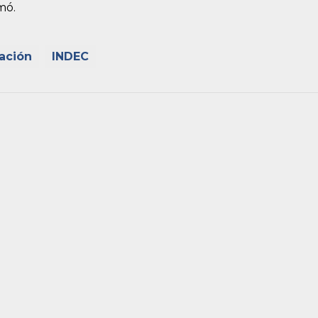
mó.
lación
INDEC