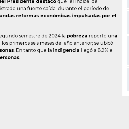
del Presidente destacó
que “el índice de
gistrado una fuerte caída durante el período de
undas reformas económicas impulsadas por el
 segundo semestre de 2024 la
pobreza
reportó un
a
 los primeros seis meses del año anterior; se ubicó
rsonas
. En tanto que la
indigencia
llegó a 8,2% e
personas
.