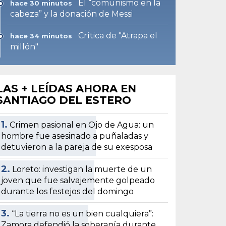
El “comunismo en la
hace 30 minutos
cabeza” y la donación de Messi
Crítica de "Atrapa el
hace 34 minutos
millón"
LAS + LEÍDAS AHORA EN
SANTIAGO DEL ESTERO
1.
Crimen pasional en Ojo de Agua: un
hombre fue asesinado a puñaladas y
detuvieron a la pareja de su exesposa
2.
Loreto: investigan la muerte de un
joven que fue salvajemente golpeado
durante los festejos del domingo
3.
“La tierra no es un bien cualquiera”:
Zamora defendió la soberanía durante