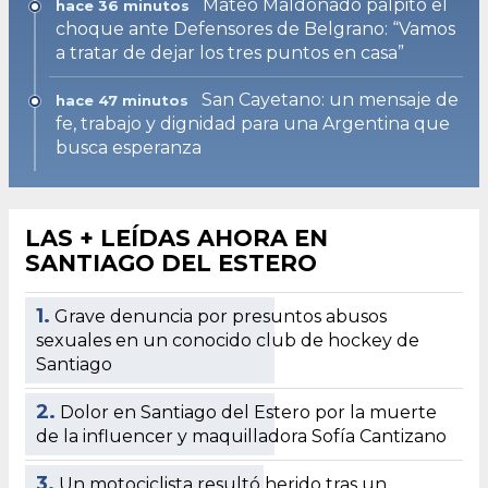
Mateo Maldonado palpitó el
hace 36 minutos
choque ante Defensores de Belgrano: “Vamos
a tratar de dejar los tres puntos en casa”
San Cayetano: un mensaje de
hace 47 minutos
fe, trabajo y dignidad para una Argentina que
busca esperanza
LAS + LEÍDAS AHORA EN
SANTIAGO DEL ESTERO
1.
Grave denuncia por presuntos abusos
sexuales en un conocido club de hockey de
Santiago
2.
Dolor en Santiago del Estero por la muerte
de la influencer y maquilladora Sofía Cantizano
3.
Un motociclista resultó herido tras un