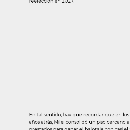
reelección en 2027.
En tal sentido, hay que recordar que en los
años atrás, Milei consolidó un piso cercano 
prestados para ganar el balotaje con casi el