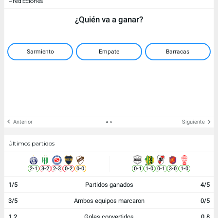
Predicciones
¿Quién va a ganar?
Sarmiento
Empate
Barracas
Anterior
Siguiente
Últimos partidos
2
-
1
3
-
2
2
-
3
0
-
2
0
-
0
0
-
1
1
-
0
0
-
1
3
-
0
1
-
0
1/5
Partidos ganados
4/5
3/5
Ambos equipos marcaron
0/5
1.2
Goles convertidos
0.8