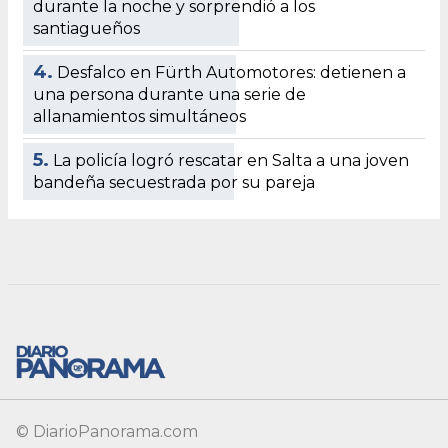
© DiarioPanorama.com