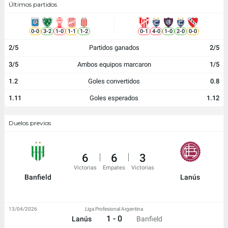
Últimos partidos
0
-
0
3
-
2
1
-
0
1
-
1
1
-
2
0
-
1
4
-
0
1
-
0
2
-
0
0
-
0
2/5
Partidos ganados
2/5
3/5
Ambos equipos marcaron
1/5
1.2
Goles convertidos
0.8
1.11
Goles esperados
1.12
Duelos previos
6
6
3
Victorias
Empates
Victorias
Banfield
Lanús
13/04/2026
Liga Profesional Argentina
1 - 0
Lanús
Banfield