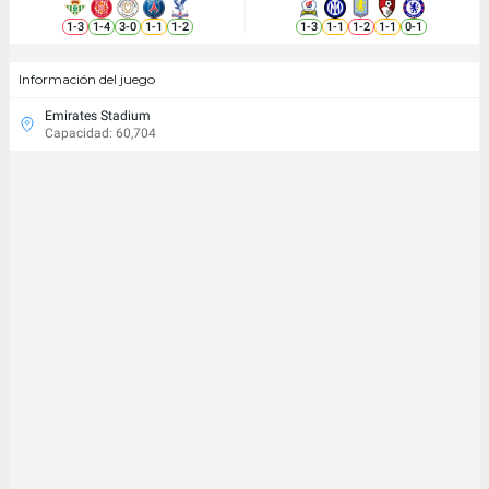
1
-
3
1
-
4
3
-
0
1
-
1
1
-
2
1
-
3
1
-
1
1
-
2
1
-
1
0
-
1
Información del juego
Emirates Stadium
Capacidad: 60,704