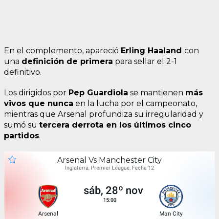
En el complemento, apareció
Erling Haaland
con
una
definición de primera
para sellar el 2-1
definitivo.
Los dirigidos por
Pep Guardiola
se mantienen
más
vivos que nunca
en la lucha por el campeonato,
mientras que Arsenal profundiza su irregularidad y
sumó su
tercera derrota en los últimos cinco
partidos
.
Arsenal Vs Manchester City
Inglaterra, Premier League, Fecha 12
sáb, 28º nov
15:00
Arsenal
Man City