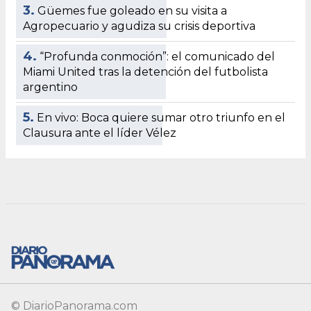
© DiarioPanorama.com