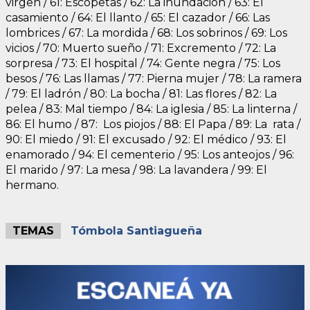
virgen / 61: Escopetas / 62: La inundación / 63: El
casamiento / 64: El llanto / 65: El cazador / 66: Las
lombrices / 67: La mordida / 68: Los sobrinos / 69: Los
vicios / 70: Muerto sueño / 71: Excremento / 72: La
sorpresa / 73: El hospital / 74: Gente negra / 75: Los
besos / 76: Las llamas / 77: Pierna mujer / 78: La ramera
/ 79: El ladrón / 80: La bocha / 81: Las flores / 82: La
pelea / 83: Mal tiempo / 84: La iglesia / 85: La linterna /
86: El humo / 87: Los piojos / 88: El Papa / 89: La rata /
90: El miedo / 91: El excusado / 92: El médico / 93: El
enamorado / 94: El cementerio / 95: Los anteojos / 96:
El marido / 97: La mesa / 98: La lavandera / 99: El
hermano.
TEMAS
Tómbola Santiagueña