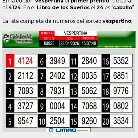
En la edición
Vespertina
el
primer premio
fue para
el
4124
. En el
Libro de los Sueños
el
24
es “
caballo
”.
La lista completa de números del sorteo
vespertino
: