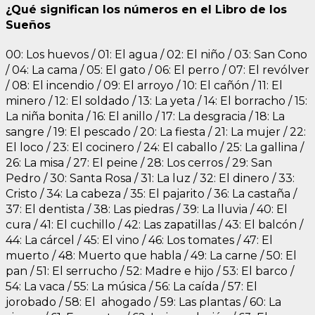
¿Qué significan los números en el Libro de los
Sueños
00: Los huevos / 01: El agua / 02: El niño / 03: San Cono
/ 04: La cama / 05: El gato / 06: El perro / 07: El revólver
/ 08: El incendio / 09: El arroyo / 10: El cañón / 11: El
minero / 12: El soldado / 13: La yeta / 14: El borracho / 15:
La niña bonita / 16: El anillo / 17: La desgracia / 18: La
sangre / 19: El pescado / 20: La fiesta / 21: La mujer / 22:
El loco / 23: El cocinero / 24: El caballo / 25: La gallina /
26: La misa / 27: El peine / 28: Los cerros / 29: San
Pedro / 30: Santa Rosa / 31: La luz / 32: El dinero / 33:
Cristo / 34: La cabeza / 35: El pajarito / 36: La castaña /
37: El dentista / 38: Las piedras / 39: La lluvia / 40: El
cura / 41: El cuchillo / 42: Las zapatillas / 43: El balcón /
44: La cárcel / 45: El vino / 46: Los tomates / 47: El
muerto / 48: Muerto que habla / 49: La carne / 50: El
pan / 51: El serrucho / 52: Madre e hijo / 53: El barco /
54: La vaca / 55: La música / 56: La caída / 57: El
jorobado / 58: El ahogado / 59: Las plantas / 60: La