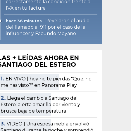
correctamente la condición frente al
IVA en tu factura
Revelaron el audio
hace 36 minutos
del llamado al 911 por el caso de la
influencer y Facundo Moyano
LAS + LEÍDAS AHORA EN
SANTIAGO DEL ESTERO
1.
EN VIVO | hoy no te pierdas "Que, no
me has visto?" en Panorama Play
2.
Llega el cambio a Santiago del
Estero: alerta amarilla por viento y
brusca baja de temperatura
3.
VIDEO | Una espesa niebla envolvió
Santiago durante la noche y sorprendió