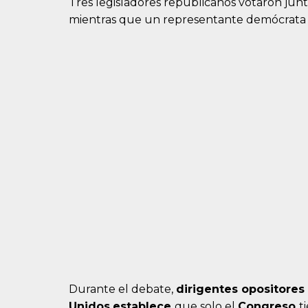
Tres legisladores republicanos votaron junto
mientras que un representante demócrata s
Durante el debate,
dirigentes opositores
Unidos
establece
que solo el
Congreso
t