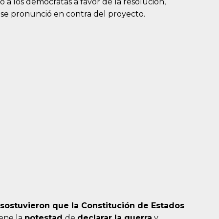
 a los demócratas a favor de la resolución,
e pronunció en contra del proyecto.
 sostuvieron que la Constitución de Estados
iene la
potestad
de
declarar la guerra
y