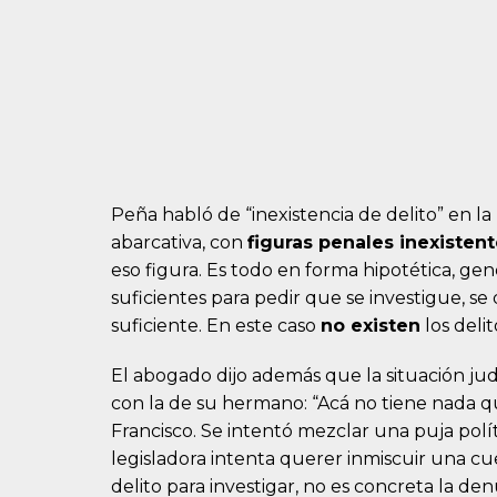
Peña habló de “inexistencia de delito” en l
abarcativa, con
figuras penales inexistent
eso figura. Es todo en forma hipotética, gen
suficientes para pedir que se investigue,
suficiente. En este caso
no existen
los delit
El abogado dijo además que la situación jud
con la de su hermano: “Acá no tiene nada q
Francisco. Se intentó mezclar una puja políti
legisladora intenta querer inmiscuir una cues
delito para investigar, no es concreta la den