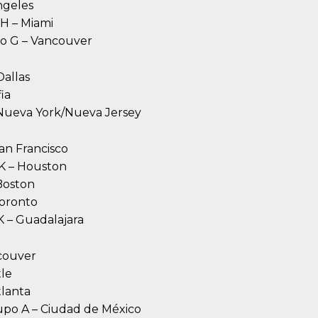
Ángeles
 H – Miami
po G – Vancouver
Dallas
fia
– Nueva York/Nueva Jersey
San Francisco
 K – Houston
 Boston
Toronto
K – Guadalajara
ncouver
tle
tlanta
rupo A – Ciudad de México