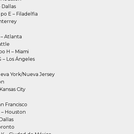
 Dallas
po E – Filadelfia
nterrey
 – Atlanta
attle
po H – Miami
G – Los Ángeles
Nueva York/Nueva Jersey
on
 Kansas City
an Francisco
K – Houston
Dallas
oronto