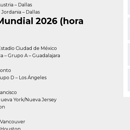
ustria – Dallas
 Jordania – Dallas
Mundial 2026 (hora
 Estadio Ciudad de México
ca – Grupo A – Guadalajara
ronto
rupo D – Los Ángeles
rancisco
– Nueva York/Nueva Jersey
ton
– Vancouver
– Houston