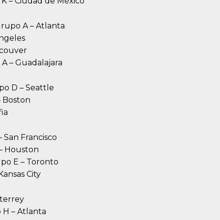
 K – Ciudad de México
Grupo A – Atlanta
Ángeles
ncouver
 A – Guadalajara
upo D – Seattle
– Boston
fia
– San Francisco
F – Houston
rupo E – Toronto
Kansas City
terrey
 H – Atlanta