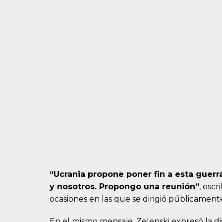
“Ucrania propone poner fin a esta guer
y nosotros. Propongo una reunión”
, esc
ocasiones en las que se dirigió públicament
En el mismo mensaje, Zelenski expresó la d