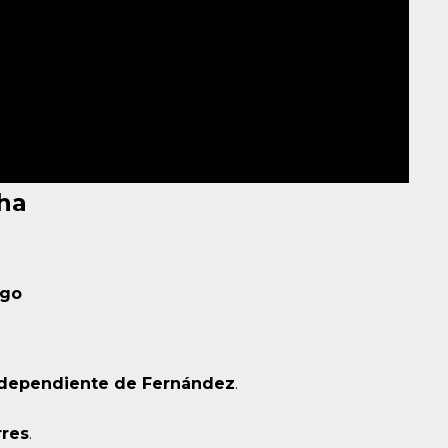
cha
ago
dependiente de Fernández
.
rres
.