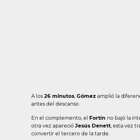
A los
26 minutos
,
Gómez
amplió la diferen
antes del descanso.
En el complemento, el
Fortín
no bajó la in
otra vez apareció
Jesús Denett
, esta vez t
convertir el tercero de la tarde.