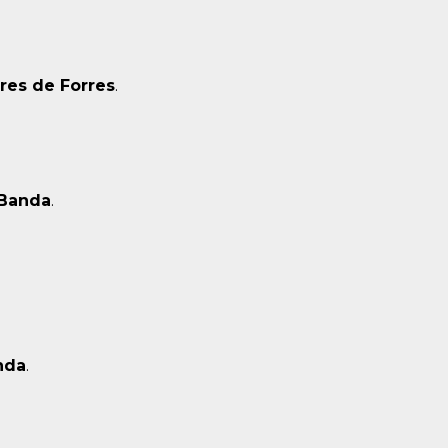
res de Forres
.
 Banda
.
nda
.