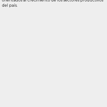
orientados al crecimiento de los sectores productivos
del país.