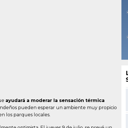
que
ayudará a moderar la sensación térmica
s bandeños pueden esperar un ambiente muy propicio
 en los parques locales.
lmente optimista. El jueves 9 de julio, se prevé un