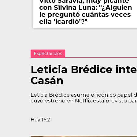
Vitto Saravia, muy picante
con Silvina Luna: "¿Alguien
le preguntó cuántas veces
ella ‘icardió’?"