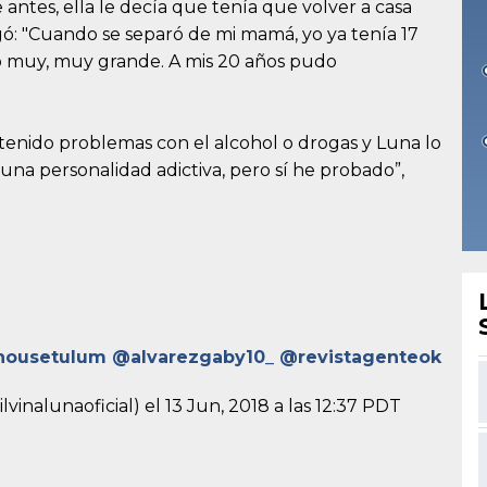
antes, ella le decía que tenía que volver a casa
gó: "Cuando se separó de mi mamá, yo ya tenía 17
io muy, muy grande. A mis 20 años pudo
 tenido problemas con el alcohol o drogas y Luna lo
a personalidad adictiva, pero sí he probado”,
housetulum @alvarezgaby10_ @revistagenteok
lvinalunaoficial) el
13 Jun, 2018 a las 12:37 PDT