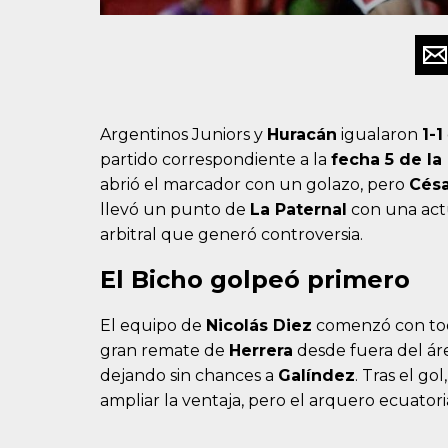
Argentinos Juniors y
Huracán
igualaron
1-1
partido correspondiente a la
fecha 5 de la
abrió el marcador con un golazo, pero
Césa
llevó un punto de
La Paternal
con una act
arbitral que generó controversia.
El Bicho golpeó primero
El equipo de
Nicolás Diez
comenzó con tod
gran remate de
Herrera
desde fuera del áre
dejando sin chances a
Galíndez
. Tras el gol
ampliar la ventaja, pero el arquero ecuato