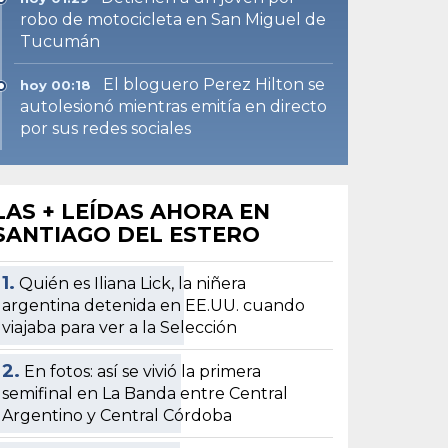
robo de motocicleta en San Miguel de
Tucumán
El bloguero Perez Hilton se
hoy 00:18
autolesionó mientras emitía en directo
por sus redes sociales
LAS + LEÍDAS AHORA EN
SANTIAGO DEL ESTERO
1.
Quién es Iliana Lick, la niñera
argentina detenida en EE.UU. cuando
viajaba para ver a la Selección
2.
En fotos: así se vivió la primera
semifinal en La Banda entre Central
Argentino y Central Córdoba