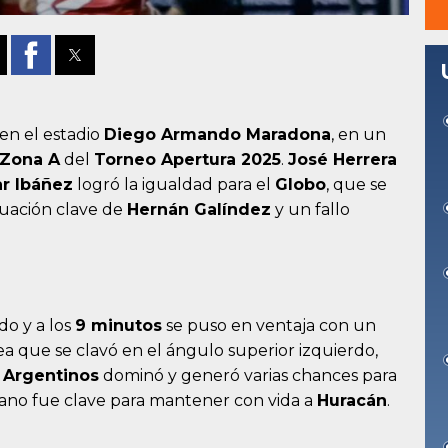
en el estadio
Diego Armando Maradona
, en un
 Zona A
del
Torneo Apertura 2025
.
José Herrera
r Ibáñez
logró la igualdad para el
Globo
, que se
uación clave de
Hernán Galíndez
y un fallo
o y a los
9 minutos
se puso en ventaja con un
a que se clavó en el ángulo superior izquierdo,
,
Argentinos
dominó y generó varias chances para
riano fue clave para mantener con vida a
Huracán
.