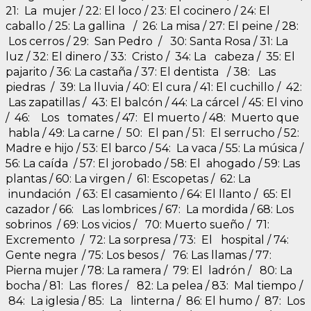
21: La mujer / 22: El loco / 23: El cocinero / 24: El
caballo / 25: La gallina / 26: La misa / 27: El peine / 28:
Los cerros / 29: San Pedro / 30: Santa Rosa / 31: La
luz / 32: El dinero / 33: Cristo / 34: La cabeza / 35: El
pajarito / 36: La castaña / 37: El dentista / 38: Las
piedras / 39: La lluvia / 40: El cura / 41: El cuchillo / 42:
Las zapatillas / 43: El balcón / 44: La cárcel / 45: El vino
/ 46: Los tomates / 47: El muerto / 48: Muerto que
habla / 49: La carne / 50: El pan / 51: El serrucho / 52:
Madre e hijo / 53: El barco / 54: La vaca / 55: La música /
56: La caída / 57: El jorobado / 58: El ahogado / 59: Las
plantas / 60: La virgen / 61: Escopetas / 62: La
inundación / 63: El casamiento / 64: El llanto / 65: El
cazador / 66: Las lombrices / 67: La mordida / 68: Los
sobrinos / 69: Los vicios / 70: Muerto sueño / 71:
Excremento / 72: La sorpresa / 73: El hospital / 74:
Gente negra / 75: Los besos / 76: Las llamas / 77:
Pierna mujer / 78: La ramera / 79: El ladrón / 80: La
bocha / 81: Las flores / 82: La pelea / 83: Mal tiempo /
84: La iglesia / 85: La linterna / 86: El humo / 87: Los