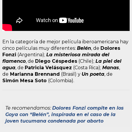
En la categoría de mejor película iberoamericana hay
cinco películas muy diferentes:
Belén
, de
Dolores
Fonzi
(Argentina);
La misteriosa mirada del
flamenco
, de
Diego Céspedes
(Chile);
La piel del
agua
, de
Patricia Velásquez
(Costa Rica);
Manas
,
de
Marianna Brennand
(Brasil) y
Un poeta
, de
Simón Mesa Soto
(Colombia).
Te recomendamos:
Dolores Fonzi compite en los
Goya con “Belén”, inspirada en el caso de la
joven tucumana condenada por aborto