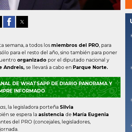
sta semana, a todos los
miembros del
PRO
, para
sólo para el resto del año, sino también para poner
cuentro
organizado
por el diputado nacional y
e Andreis,
se llevará a cabo en
Parque Norte.
CANAL DE WHATSAPP DE DIARIO PANORAMA Y
EMPRE INFORMADO
nas
, la legisladora porteña
Silvia
bién se espera la
asistencia
de
María Eugenia
antes del PRO (concejales, legisladores,
jornada.