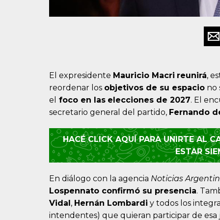
El expresidente
Mauricio Macri
reunirá
, e
reordenar los
objetivos de su espacio
no 
el
foco en las
elecciones de 2027
. El en
secretario general del partido,
Fernando d
HACÉ CLICK AQUÍ PARA UNIRTE AL 
ESTAR SI
En diálogo con la agencia
Noticias Argenti
Lospennato
confirmó su presencia
. Tam
Vidal
,
Hernán Lombardi
y todos los integr
intendentes) que quieran participar de esa 