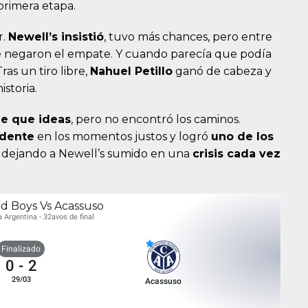
primera etapa.
r.
Newell’s insistió
, tuvo más chances, pero entre
e negaron el empate. Y cuando parecía que podía
ras un tiro libre,
Nahuel Petillo
ganó de cabeza y
storia.
e que ideas
, pero no encontró los caminos.
dente
en los momentos justos y logró
uno de los
, dejando a Newell’s sumido en una
crisis cada vez
ld Boys Vs Acassuso
 Argentina - 32avos de final
Finalizado
0
-
2
29/03
Acassuso