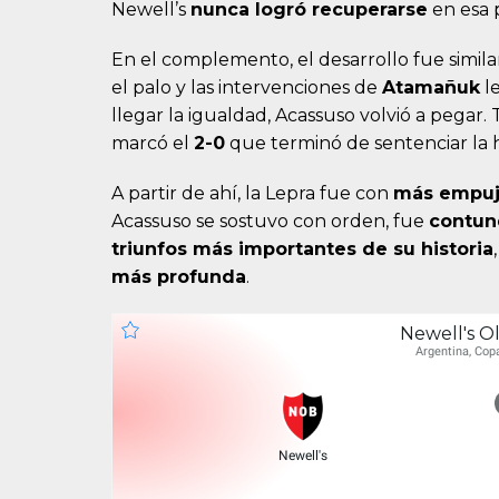
Newell’s
nunca logró recuperarse
en esa 
En el complemento, el desarrollo fue simila
el palo y las intervenciones de
Atamañuk
l
llegar la igualdad, Acassuso volvió a pegar. T
marcó el
2-0
que terminó de sentenciar la hi
A partir de ahí, la Lepra fue con
más empuj
Acassuso se sostuvo con orden, fue
contun
triunfos más importantes de su historia
más profunda
.
Newell's O
Argentina, Copa
Newell's