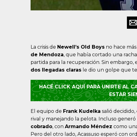
La crisis de
Newell’s Old Boys
no hace má
de Mendoza
, que había cortado una rach
partida para la recuperación. Sin embargo, 
dos llegadas claras
le dio un golpe que t
HACÉ CLICK AQUÍ PARA UNIRTE AL 
ESTAR SI
El equipo de
Frank Kudelka
salió decidido
rival y manejando la pelota. Incluso generó
cobrado
, con
Armando Méndez
como una 
Pero del otro lado, Acassuso esperó con or