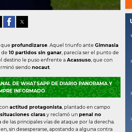
s que
profundizarse
. Aquel triunfo ante
Gimnasia
a de
10 partidos sin ganar
, parecía ser el punto de
el destino le puso enfrente a
Acassuso
, que con
erminó siendo
nocaut
.
CANAL DE WHATSAPP DE DIARIO PANORAMA Y
EMPRE INFORMADO
, con
actitud protagonista
, plantado en campo
situaciones claras
y reclamó un
penal no
de las principales vías de ataque por la derecha.
den, sin desesperarse, apostando a alguna contra