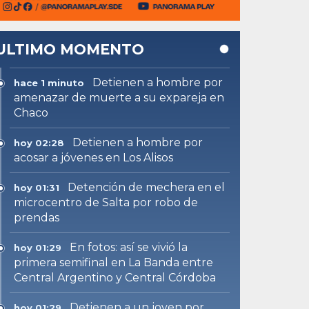
ULTIMO MOMENTO
Detienen a hombre por
hace 1 minuto
amenazar de muerte a su expareja en
Chaco
Detienen a hombre por
hoy 02:28
acosar a jóvenes en Los Alisos
Detención de mechera en el
hoy 01:31
microcentro de Salta por robo de
prendas
En fotos: así se vivió la
hoy 01:29
primera semifinal en La Banda entre
Central Argentino y Central Córdoba
Detienen a un joven por
hoy 01:29