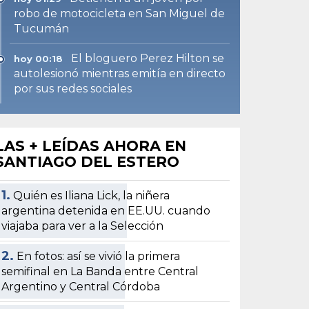
robo de motocicleta en San Miguel de
Tucumán
El bloguero Perez Hilton se
hoy 00:18
autolesionó mientras emitía en directo
por sus redes sociales
LAS + LEÍDAS AHORA EN
SANTIAGO DEL ESTERO
1.
Quién es Iliana Lick, la niñera
argentina detenida en EE.UU. cuando
viajaba para ver a la Selección
2.
En fotos: así se vivió la primera
semifinal en La Banda entre Central
Argentino y Central Córdoba