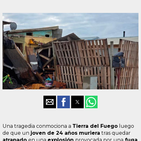
Una tragedia conmociona a
Tierra del Fuego
luego
de que un
joven de 24 años muriera
tras quedar
atrapado
en una
explosión
provocada por una
fuga