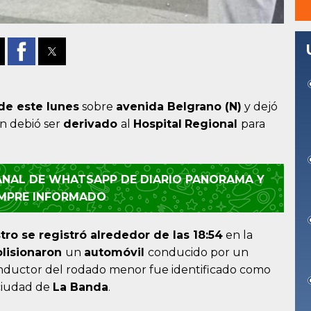
de este lunes
sobre
avenida Belgrano (N)
y dejó
en debió ser
derivado
al
Hospital
Regional
para
CANAL DE WHATSAPP DE DIARIO PANORAMA Y
EMPRE INFORMADO
stro se registró alrededor de las 18:54
en la
olisionaron
un
automóvil
conducido por un
conductor del rodado menor fue identificado como
ciudad de
La Banda
.