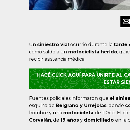
Un
siniestro vial
ocurrió durante la
tarde 
como saldo a un
motociclista
herido
, qui
recibir asistencia médica.
HACÉ CLICK AQUÍ PARA UNIRTE AL 
ESTAR SI
Fuentes policiales informaron que
el sinie
esquina de
Belgrano y Urrejolas
, donde
c
hombre y una
motocicleta
de 110c.c. El 
Corvalán
, de
19 años
y
domiciliado
en la 