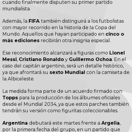
cuando finalmente disputen su primer partido
mundialista.
Además, la
FIFA
también distinguirá a los futbolistas
con mayor recorrido en la historia de la Copa del
Mundo. Aquellos que hayan participado en
cinco o
más ediciones
recibirán otra insignia especial.
Ese reconocimiento alcanzará a figuras como
Lionel
Messi
,
Cristiano Ronaldo
y
Guillermo Ochoa
. En el
caso del capitán argentino, será un detalle histórico,
ya que afrontará su
sexto Mundial
con la camiseta de
la Albiceleste.
La medida forma parte de un acuerdo firmado con
Topps
para la producción de los álbumes oficiales
desde el Mundial 2034, ya que estos parches también
tendrán su versión como figuritas coleccionables.
Argentina
debutará este martes frente a
Argelia
,
por la primera fecha del grupo, en un partido que