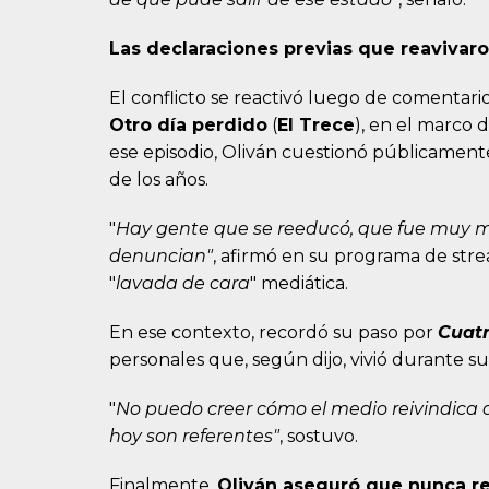
Las declaraciones previas que reavivaro
El conflicto se reactivó luego de comentari
Otro día perdido
(
El Trece
), en el marco 
ese episodio, Oliván cuestionó públicamente
de los años.
"
Hay gente que se reeducó, que fue muy m
denuncian"
, afirmó en su programa de str
"
lavada de cara
" mediática.
En ese contexto, recordó su paso por
Cuat
personales que, según dijo, vivió durante su
"
No puedo creer cómo el medio reivindica 
hoy son referentes"
, sostuvo.
Finalmente,
Oliván aseguró que nunca re