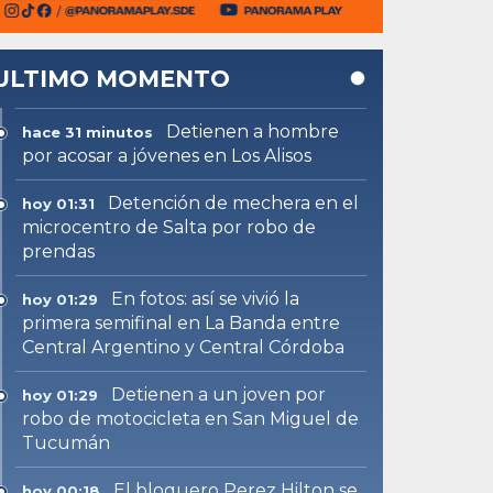
ULTIMO MOMENTO
Detienen a hombre
hace 31 minutos
por acosar a jóvenes en Los Alisos
Detención de mechera en el
hoy 01:31
microcentro de Salta por robo de
prendas
En fotos: así se vivió la
hoy 01:29
primera semifinal en La Banda entre
Central Argentino y Central Córdoba
Detienen a un joven por
hoy 01:29
robo de motocicleta en San Miguel de
Tucumán
El bloguero Perez Hilton se
hoy 00:18