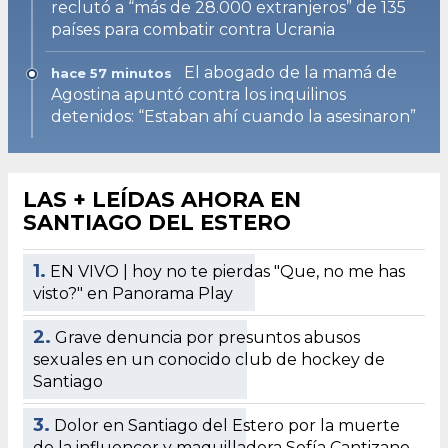
reclutó a “más de 28.000 extranjeros” de 135
países para combatir contra Ucrania
El abogado de la mamá de
hace 57 minutos
Agostina apuntó contra los inquilinos
detenidos: “Estaban ahí cuando la asesinaron”
LAS + LEÍDAS AHORA EN
SANTIAGO DEL ESTERO
1.
EN VIVO | hoy no te pierdas "Que, no me has
visto?" en Panorama Play
2.
Grave denuncia por presuntos abusos
sexuales en un conocido club de hockey de
Santiago
3.
Dolor en Santiago del Estero por la muerte
de la influencer y maquilladora Sofía Cantizano