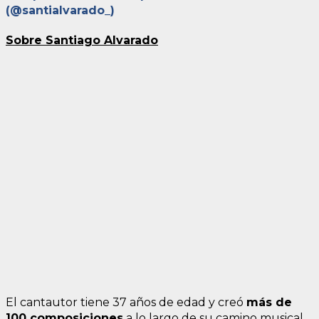
(@santialvarado_)
Sobre Santiago Alvarado
El cantautor tiene 37 años de edad y creó
más de
100 composiciones
a lo largo de su camino musical,