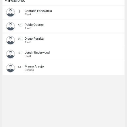
Alineaciones
Conrado Echevarria
3
Pivot
Pablo Osores
10
Alero
Diego Peralta
28
Alero
Jonah Underwood
33
Pivot
Mauro Araujo
44
Escolta