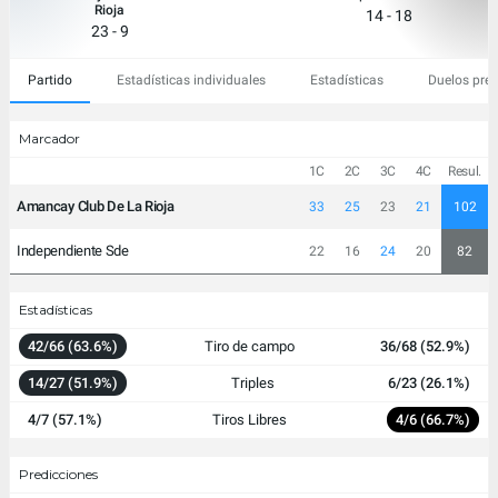
Rioja
14 - 18
23 - 9
Partido
Estadísticas individuales
Estadísticas
Duelos prev
Marcador
1C
2C
3C
4C
Resul.
Amancay Club De La Rioja
33
25
23
21
102
Independiente Sde
22
16
24
20
82
Estadísticas
42/66 (63.6%)
Tiro de campo
36/68 (52.9%)
14/27 (51.9%)
Triples
6/23 (26.1%)
4/7 (57.1%)
Tiros Libres
4/6 (66.7%)
Predicciones