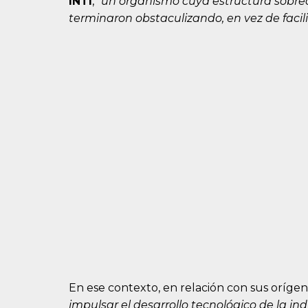
INTI
,
“un organismo cuya estructura sobre
terminaron obstaculizando, en vez de facili
En ese contexto, en relación con sus oríge
impulsar el desarrollo tecnológico de la i