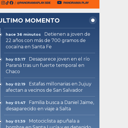
ULTIMO MOMENTO
Detienen a joven de
hace 36 minutos
22 años con más de 700 gramos de
cocaína en Santa Fe
Desaparece joven en el río
hoy 03:17
Paraná tras un fuerte temporal en
Chaco
Estafas millonarias en Jujuy
hoy 02:19
afectan a vecinos de San Salvador
Familia busca a Daniel Jaime,
hoy 01:47
desaparecido en viaje a Salta
Motociclista apuñala a
hoy 01:39
hombre en Santa Lucía y es detenido