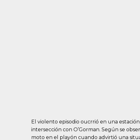
El violento episodio oucrrió en una estación
intersección con O’Gorman. Según se observ
moto en el playón cuando advirtió una situ