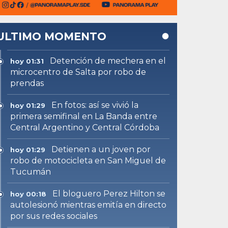
ULTIMO MOMENTO
Detención de mechera en el
hoy 01:31
microcentro de Salta por robo de
prendas
En fotos: así se vivió la
hoy 01:29
primera semifinal en La Banda entre
Central Argentino y Central Córdoba
Detienen a un joven por
hoy 01:29
robo de motocicleta en San Miguel de
Tucumán
El bloguero Perez Hilton se
hoy 00:18
autolesionó mientras emitía en directo
por sus redes sociales