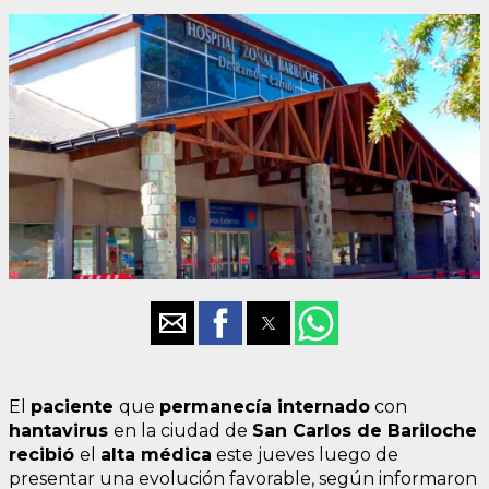
El
paciente
que
permanecía internado
con
hantavirus
en la ciudad de
San Carlos de Bariloche
recibió
el
alta
médica
este jueves luego de
presentar una evolución favorable, según informaron