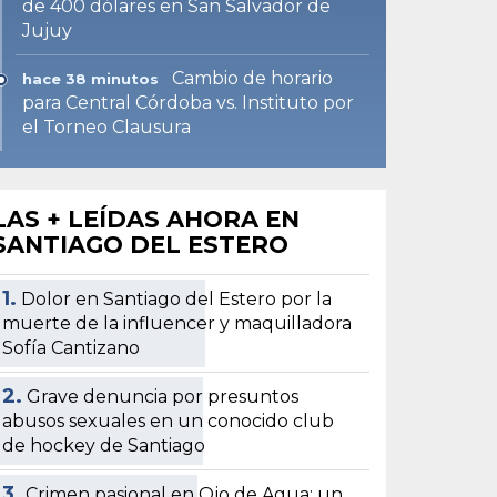
de 400 dólares en San Salvador de
Jujuy
Cambio de horario
hace 38 minutos
para Central Córdoba vs. Instituto por
el Torneo Clausura
LAS + LEÍDAS AHORA EN
SANTIAGO DEL ESTERO
1.
Dolor en Santiago del Estero por la
muerte de la influencer y maquilladora
Sofía Cantizano
2.
Grave denuncia por presuntos
abusos sexuales en un conocido club
de hockey de Santiago
3.
Crimen pasional en Ojo de Agua: un