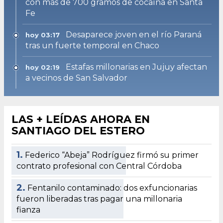
con más de 700 gramos de cocaína en Santa
Fe
Desaparece joven en el río Paraná
hoy 03:17
tras un fuerte temporal en Chaco
Estafas millonarias en Jujuy afectan
hoy 02:19
a vecinos de San Salvador
LAS + LEÍDAS AHORA EN
SANTIAGO DEL ESTERO
1.
Federico “Abeja” Rodríguez firmó su primer
contrato profesional con Central Córdoba
2.
Fentanilo contaminado: dos exfuncionarias
fueron liberadas tras pagar una millonaria
fianza