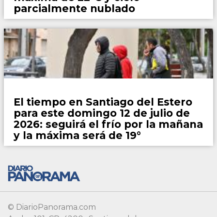
© DiarioPanorama.com